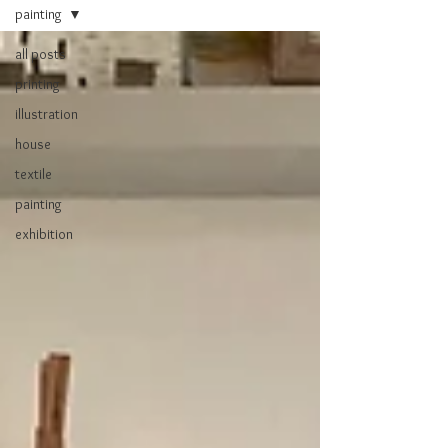
painting
all posts
printing
illustration
house
textile
painting
exhibition