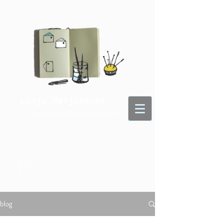
Lotje Meijknecht
- voor je dagelijkse portie kunst -
blog