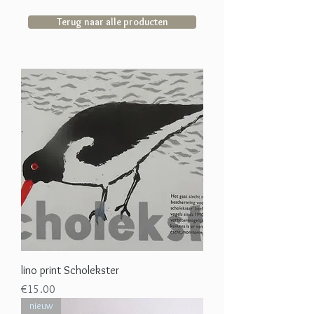
Terug naar alle producten
lino print Scholekster
Price
€15.00
nieuw