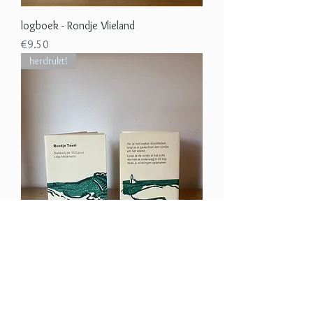
logboek - Rondje Vlieland
Price
€9.50
herdrukt!
logboek - Rondje Texel
Price
€9.50