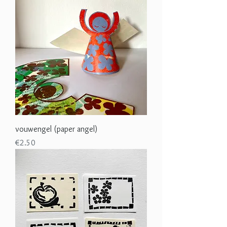
vouwengel (paper angel)
Price
€2.50