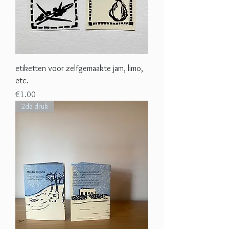
etiketten voor zelfgemaakte jam, limo,
etc.
Price
€1.00
2de druk