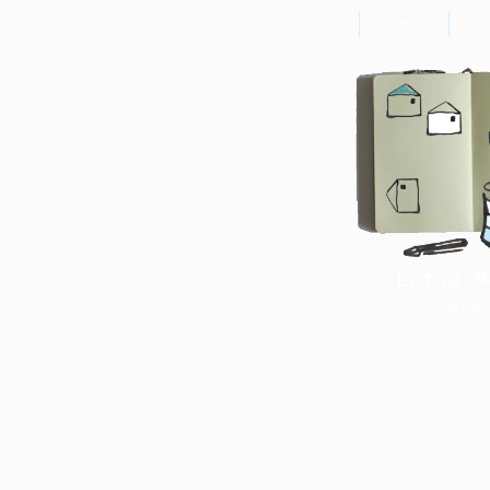
home
portfolio
nie
Lotje M
- voor je dag