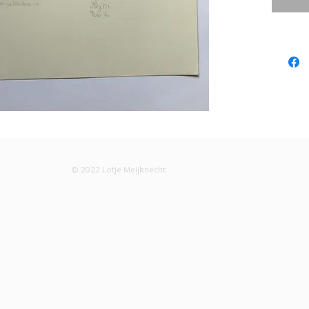
irissen g
Bij aanko
en gesig
oplage ve
© 2022 Lotje Meijknecht