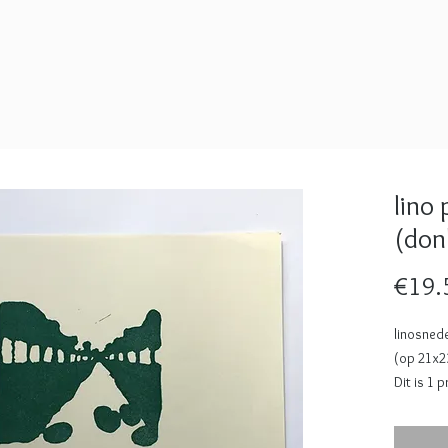
lino
(don
€19.
linosned
(op 21x2
Dit is 1 
landschap
deze pri