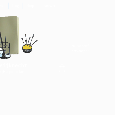
uws
blog
shop
shareware
nieuwsbrief
ontvangen?
eijknecht
elijkse portie kunst -