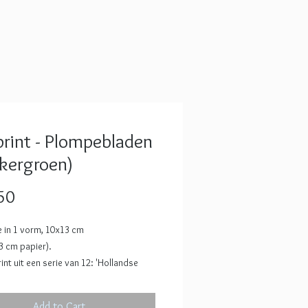
 print - Plompebladen
kergroen)
Price
50
e in 1 vorm, 10x13 cm
3 cm papier).
print uit een serie van 12: 'Hollandse
pen in 1 vorm', een groot aantal van
nts is opgenomen in het boek
In jouw
Add to Cart