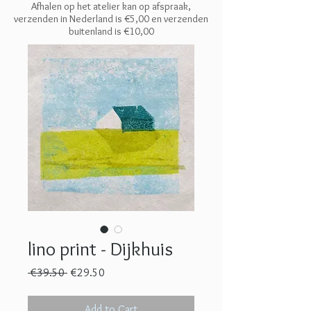
Afhalen op het atelier kan op afspraak,
verzenden in Nederland is €5,00 en
verzenden
buitenland is €10,00
lino print - Dijkhuis
Regular
Sale
 €39.50 
€29.50
Price
Price
Add to Cart