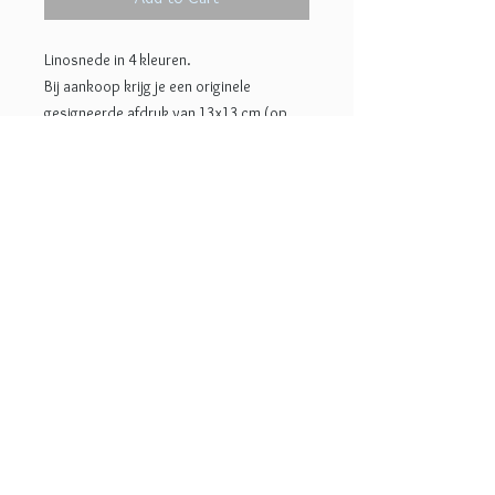
Linosnede in 4 kleuren.
Bij aankoop krijg je een originele
gesigneerde afdruk van 13x13 cm (op
17x16 cm papier).
donkere versie: oplage 5 (uitverkocht)
lichte versie: oplage 4 (nog
1 beschikbaar!)
© 2022 Lotje Meijknecht