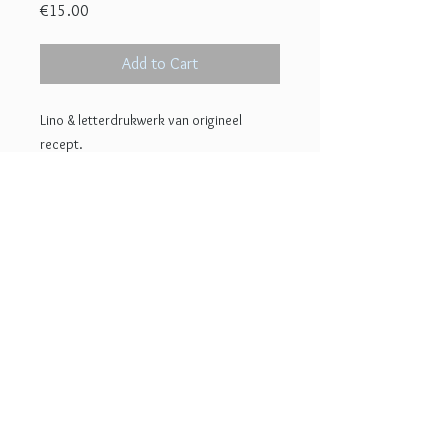
Price
€15.00
Add to Cart
Lino & letterdrukwerk van origineel
recept.
w i s s e l RECEPT --> Eenvoudige grafiek
om in de keuken op te hangen. Ken je het
recept, of ben je er op uitgekeken, wissel
het dan om met een andere print uit de
collectie. Elk jaar worden er twee nieuwe
recepten gedrukt.
© 2022 Lotje Meijknecht
Oplage 35
18x27 cm
Handgedrukt en gesigneerd
ontwerp: Lotje Meijknecht