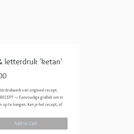
& letterdruk 'ketan'
Price
00
tterdrukwerk van origineel recept.
 l RECEPT --> Eenvoudige grafiek om in
 op te hangen. Ken je het recept, of
 op uitgekeken, wissel het dan om met
e print uit de collectie. Elk jaar
Add to Cart
r twee nieuwe recepten gedrukt.