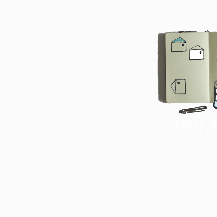
home
portfolio
nie
Lotje M
- voor je dag