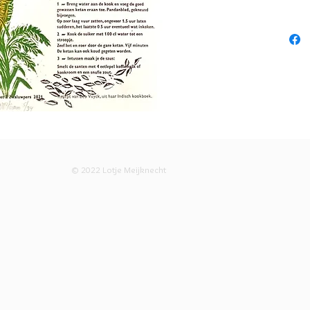
Oplage 3
18x27 c
Handgedr
Ontwerp:
© 2022 Lotje Meijknecht