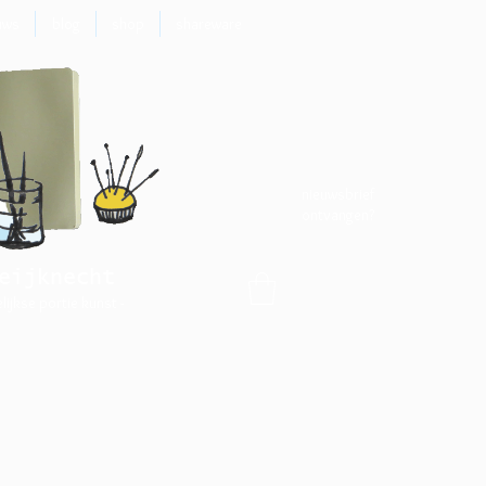
uws
blog
shop
shareware
nieuwsbrief
ontvangen?
eijknecht
elijkse portie kunst -