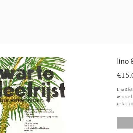
lino 
€15.
Lino & le
w i s s e
de keuken
ben je er
een ander
worden e