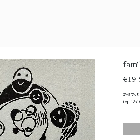
famil
€19.
zwartwit
(op 12x1
Bij aanko
en gesig
oplage =