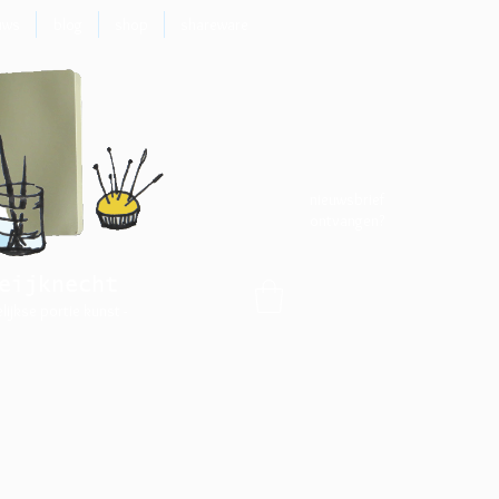
uws
blog
shop
shareware
nieuwsbrief
ontvangen?
eijknecht
elijkse portie kunst -