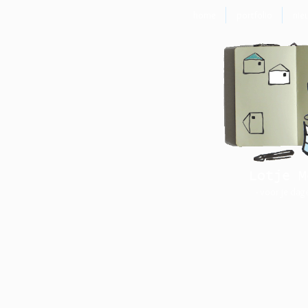
home
portfolio
nie
Lotje M
- voor je dag