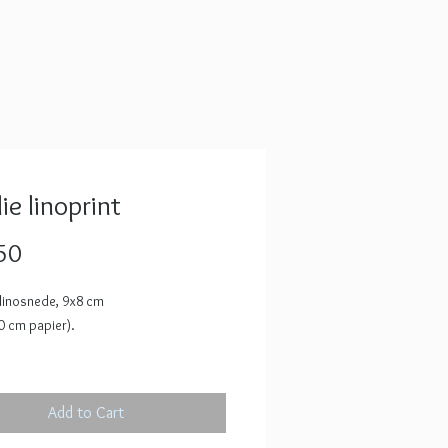
ie linoprint
Price
50
 linosnede, 9x8 cm
0 cm papier).
op krijg je een originele handgedrukte
neerde afdruk.
Add to Cart
 19