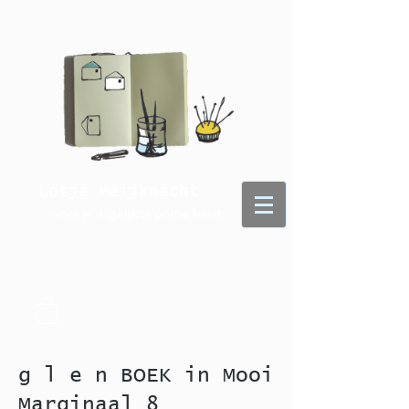
Lotje Meijknecht
- voor je dagelijkse portie kunst -
g l e n BOEK in Mooi
Marginaal 8