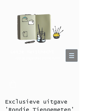
Lotje Meijknecht
- voor je dagelijkse portie kunst -
Exclusieve uitgave
'Rondje Tiengemeten'