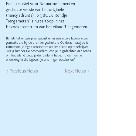
Een exclusief voor Natuurmonumenten
gedrukte versie van het originele
(handgedrukte) l o g BOEK 'Rondje
Tiengemeten' is nu te koop in het
bezoekercentrum van het eiland TIengemeten.
Ik heb het ontwerp aangepast en er een mooie leporello van
gemaakt die bij de drukker gedrukt is. Op de achterzijde is
ruimte om je eigen observaties op het eiland op te schrijven:
"Als je het boekje doorbladert, loop je in gedachten een ronde
om het eiland. Loop je de ronde in het echt, dan kan je
onderweg in dit logboek je ervaringen optekenen"
< Previous News
Next News >